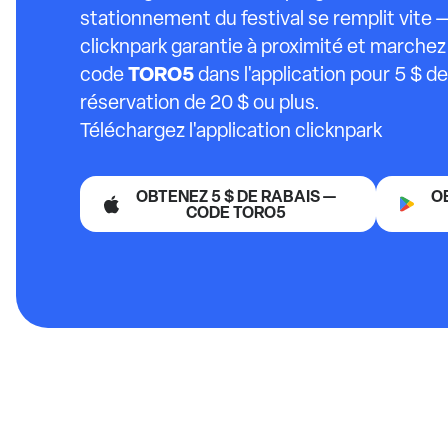
stationnement du festival se remplit vite 
clicknpark garantie à proximité et marchez v
TORO5
code
dans l'application pour 5 $ de
réservation de 20 $ ou plus.
Téléchargez l'application clicknpark
OBTENEZ 5 $ DE RABAIS —
O
CODE TORO5