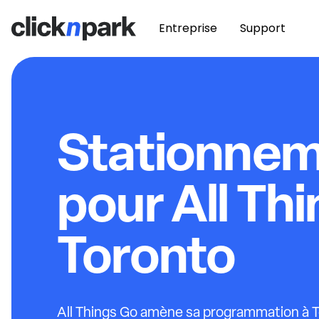
Entreprise
Support
Stationne
pour All Th
Toronto
All Things Go amène sa programmation à T