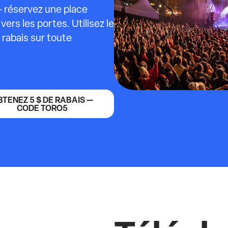
— réservez une place
ers les portes. Utilisez le
 rabais sur toute
BTENEZ 5 $ DE RABAIS —
CODE TORO5