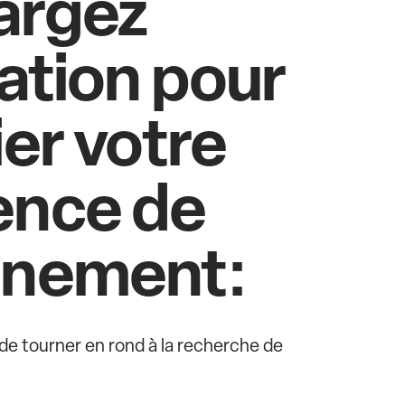
argez
cation pour
ier votre
ence de
nnement:
e de tourner en rond à la recherche de