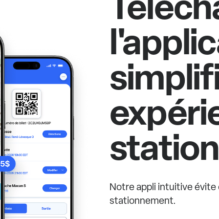
Téléch
l'appli
simplif
expéri
statio
Notre appli intuitive évit
stationnement.