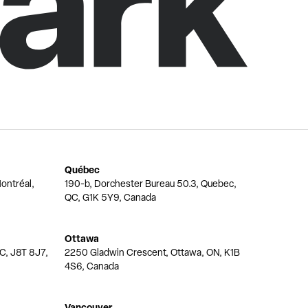
Québec
ontréal,
190-b, Dorchester Bureau 50.3, Quebec,
QC, G1K 5Y9, Canada
Ottawa
QC, J8T 8J7,
2250 Gladwin Crescent, Ottawa, ON, K1B
4S6, Canada
Vancouver