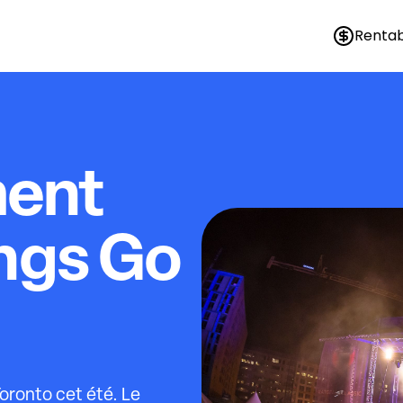
Rentab
ment
ings Go
oronto cet été. Le