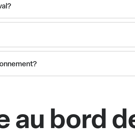
val?
ationnement?
e au bord d