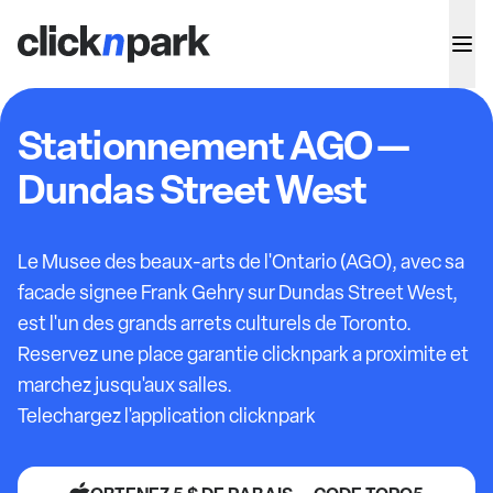
Stationnement AGO —
Dundas Street West
Le Musee des beaux-arts de l'Ontario (AGO), avec sa
facade signee Frank Gehry sur Dundas Street West,
est l'un des grands arrets culturels de Toronto.
Reservez une place garantie clicknpark a proximite et
marchez jusqu'aux salles.
Telechargez l'application clicknpark