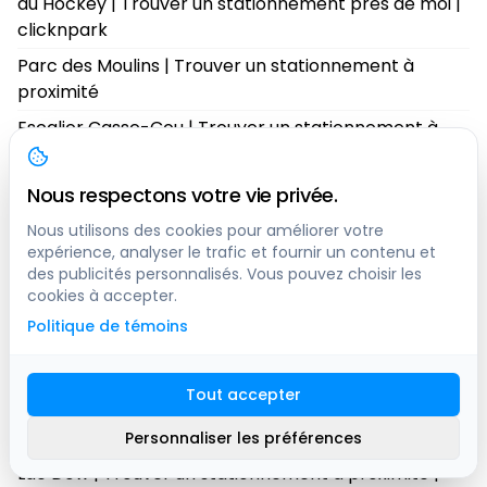
du Hockey | Trouver un stationnement près de moi |
clicknpark
Parc des Moulins | Trouver un stationnement à
proximité
Escalier Casse-Cou | Trouver un stationnement à
proximité
Terrasse Pierre-Dugua-De Mons | Trouver un
Nous respectons votre vie privée.
stationnement à proximité
Nous utilisons des cookies pour améliorer votre
Promenade des Gouverneurs | Trouver un
expérience, analyser le trafic et fournir un contenu et
des publicités personnalisés. Vous pouvez choisir les
stationnement à proximité
cookies à accepter.
Parc Victoria | Trouver un stationnement à proximité
Politique de témoins
Ski de Fond Charlesbourg | Trouver un
stationnement à proximité
Tout accepter
Lac Saint-Charles | Trouver un stationnement à
proximité
Personnaliser les préférences
Lac Dow | Trouver un stationnement à proximité |