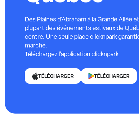
Des Plaines d'Abraham à la Grande Allée e
plupart des événements estivaux de Québ
centre. Une seule place clicknpark garant
marche.
Téléchargez l'application clicknpark
TÉLÉCHARGER
TÉLÉCHARGER