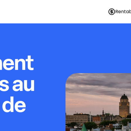
Rentab
ment
s au
 de