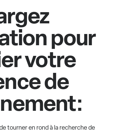
argez
cation pour
ier votre
ence de
nnement:
e de tourner en rond à la recherche de