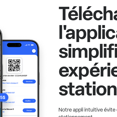
Téléch
l'appli
simplif
expéri
statio
Notre appli intuitive évit