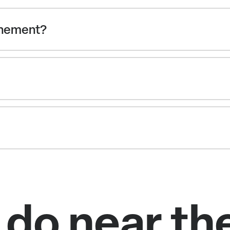
vénement?
 do near the