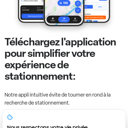
Téléchargez l'application
pour simplifier votre
expérience de
stationnement:
Notre appli intuitive évite de tourner en rond à la
recherche de stationnement.
Réservez rapidement à l'avance
Marquez vos spots préférés et connectez-vous à différents
Nous respectons votre vie privée.