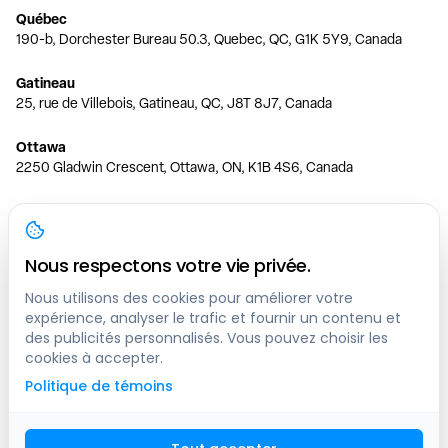
Québec
190-b, Dorchester Bureau 50.3, Quebec, QC, G1K 5Y9, Canada
Gatineau
25, rue de Villebois, Gatineau, QC, J8T 8J7, Canada
Ottawa
2250 Gladwin Crescent, Ottawa, ON, K1B 4S6, Canada
Toronto
150 Ferrand Dr, 6th Floor, Toronto, ON, M3C 3E5, Canada
Nous respectons votre vie privée.
Vancouver
1200 W 73rd Ave #1415, Vancouver, BC, V6P 6G5, Canada
Nous utilisons des cookies pour améliorer votre
expérience, analyser le trafic et fournir un contenu et
des publicités personnalisés. Vous pouvez choisir les
Calgary
cookies à accepter.
444 5 Ave SW #400 Calgary, AB, T2P 2T8, Canada
Politique de témoins
Edmonton
9373 47 St NW, Edmonton, AB, T6B 2R7, Canada